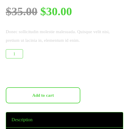
$
35.00
$
30.00
Donec sollicitudin molestie malesuada. Quisque velit nisi,
pretium ut lacinia in, elementum id enim.
Add to cart
Description